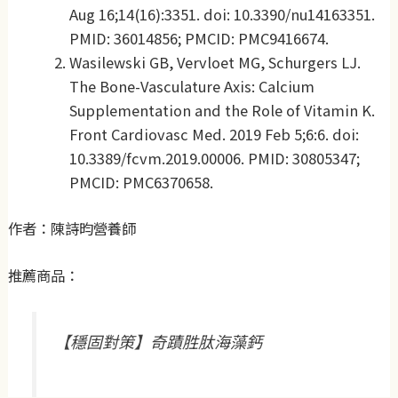
Aug 16;14(16):3351. doi: 10.3390/nu14163351.
PMID: 36014856; PMCID: PMC9416674.
Wasilewski GB, Vervloet MG, Schurgers LJ.
The Bone-Vasculature Axis: Calcium
Supplementation and the Role of Vitamin K.
Front Cardiovasc Med. 2019 Feb 5;6:6. doi:
10.3389/fcvm.2019.00006. PMID: 30805347;
PMCID: PMC6370658.
作者：陳詩昀營養師
推薦商品：
【穩固對策】奇蹟胜肽海藻鈣