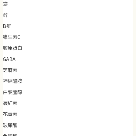
鎂
鋅
B群
維生素C
膠原蛋白
GABA
芝麻素
神經醯胺
白藜蘆醇
蝦紅素
花青素
玻尿酸
色胺酸