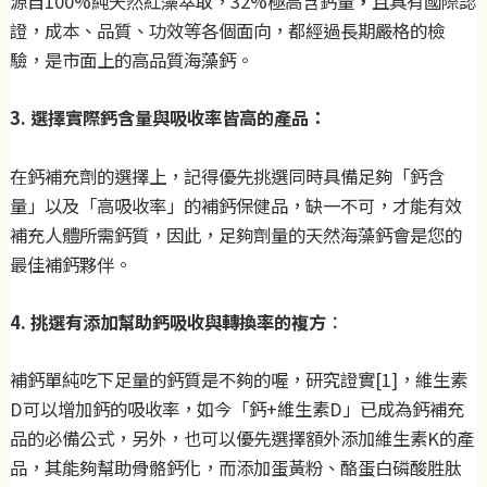
源自100%純天然紅藻萃取，32%極高含鈣量
，
且具有國際認
證，成本、品質、功效等各個面向，都經過長期嚴格的檢
驗，是市面上的高品質海藻鈣。
3. 選擇實際鈣含量與吸收率皆高的產品：
在鈣補充劑的選擇上，記得優先挑選同時具備足夠「鈣含
量」以及「高吸收率」的補鈣保健品，缺一不可，才能有效
補充人體所需鈣質，因此，足夠劑量的天然海藻鈣會是您的
最佳補鈣夥伴。
4. 挑選有添加幫助鈣吸收與轉換率的複方
：
補鈣單純吃下足量的鈣質是不夠的喔，研究證實[1]，維生素
D可以增加鈣的吸收率，如今「鈣+維生素D」已成為鈣補充
品的必備公式，另外，也可以優先選擇額外添加維生素K的產
品，其能夠幫助骨骼鈣化，而添加蛋黃粉、酪蛋白磷酸胜肽