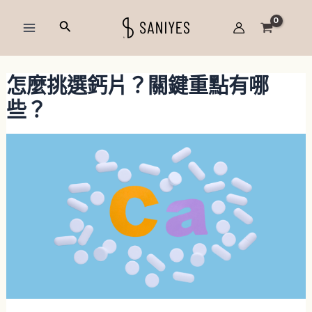
跳
Post
Main
搜
至
navigation
Menu
尋
主
要
怎麼挑選鈣片？關鍵重點有哪
內
容
些？