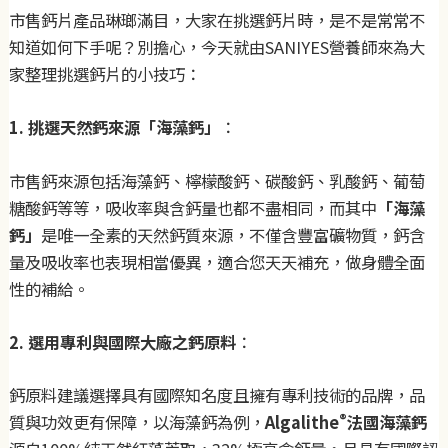
市售鈣片產品琳瑯滿目，大家在挑選鈣片時，是不是常常不
知道如何下手呢？別擔心，今天就由SANIYES營養師來為大
家整理挑選鈣片的小技巧：
1. 挑選天然鈣來源「海藻鈣」
：
市售鈣來源包括海藻鈣、檸檬酸鈣、碳酸鈣、乳酸鈣、葡萄
糖酸鈣等等，吸收率與含鈣量也都不盡相同，而其中
「海藻
鈣」
是唯一全素的天然鈣質來源，不僅含豐富礦物質，鈣含
量及吸收率也表現相當優異，適合您天天補充，做身體全面
性的補給。
2. 選用專利與國際大廠之鈣原料
：
鈣原料建議選擇具有國際知名度且擁有專利技術的品牌，品
®
質與功效更有保障，以海藻鈣為例，
Algalithe
法國海藻鈣