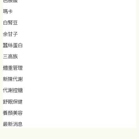
瑪卡
白腎豆
余甘子
蠶絲蛋白
三高族
體重管理
新陳代謝
代謝控糖
舒眠保健
養顏美容
最新消息