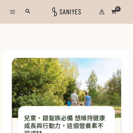
跳
Main
搜
至
Menu
尋
主
要
內
容
兒童、銀髮族必備 想維持健康
成長與行動力，這個營養素不