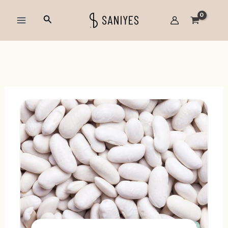
跳
Main
搜
至
Menu
尋
主
要
內
容