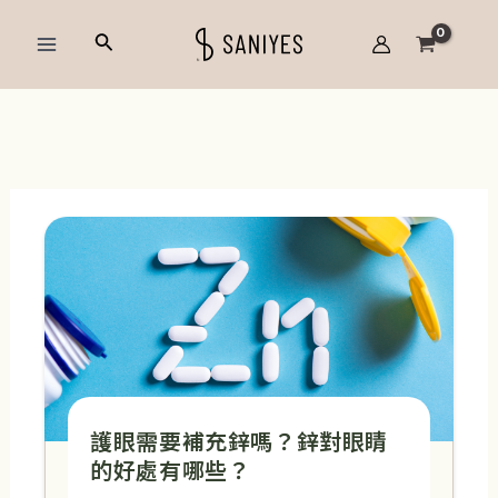
跳
Main
搜
至
Menu
尋
主
要
內
容
護眼需要補充鋅嗎？鋅對眼睛
的好處有哪些？