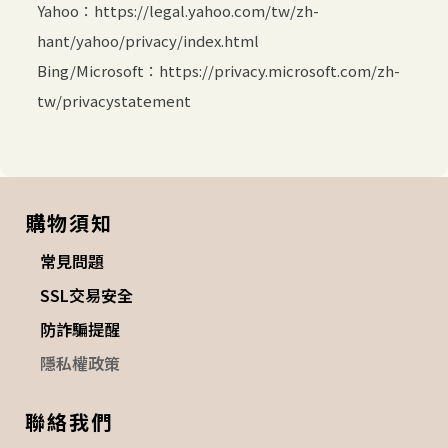
Yahoo：https://legal.yahoo.com/tw/zh-
hant/yahoo/privacy/index.html
Bing/Microsoft：https://privacy.microsoft.com/zh-
tw/privacystatement
購物須知
常見問題
SSL交易安全
防詐騙提醒
隱私權政策
聯絡我們