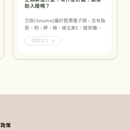
助入睡嗎？
芝麻(Sesame)屬於堅果種子類，含有脂
質、鈣、鉀、鎂、維生素E、膳食纖…
閱讀全文
權政策