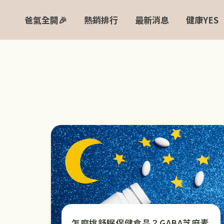
跳
爸氣全開🎉
熱銷排行
最新消息
健康YES
至
主
要
內
容
怎麼挑舒眠保健食品？GABA芝麻素