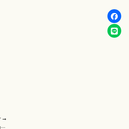
T
兒童、銀髮族必備 想維持健康成長與行動力，這個營養素不可或缺