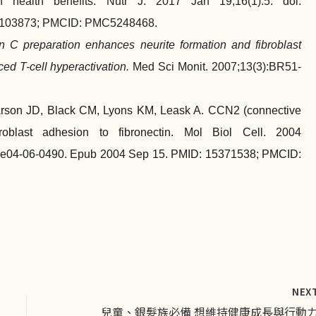
h health benefits. Nutr J. 2017 Jan 19;16(1):5. doi:
28103873; PMCID: PMC5248468.
n C preparation enhances neurite formation and fibroblast
ed T-cell hyperactivation.
Med Sci Monit. 2007;13(3):BR51‐
rson JD, Black CM, Lyons KM, Leask A. CCN2 (connective
broblast adhesion to fibronectin. Mol Biol Cell. 2004
c.e04-06-0490. Epub 2004 Sep 15. PMID: 15371538; PMCID:
NEX