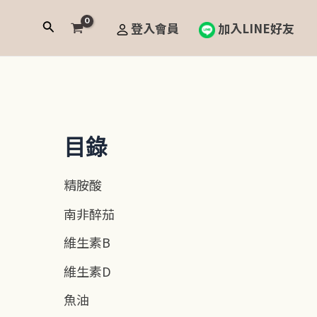
搜
登入會員
加入LINE好友
尋
目錄
精胺酸
南非醉茄
維生素B
維生素D
魚油