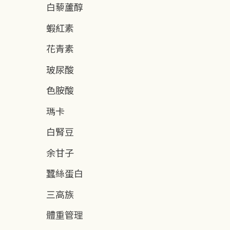
白藜蘆醇
蝦紅素
花青素
玻尿酸
色胺酸
瑪卡
白腎豆
余甘子
蠶絲蛋白
三高族
體重管理