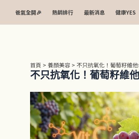
跳
Post
爸氣全開🎉
熱銷排行
最新消息
健康YES
至
navigation
主
要
內
容
首頁
養顏美容
不只抗氧化！葡萄籽維他
不只抗氧化！葡萄籽維他