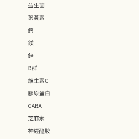
益生菌
葉黃素
鈣
鎂
鋅
B群
維生素C
膠原蛋白
GABA
芝麻素
神經醯胺