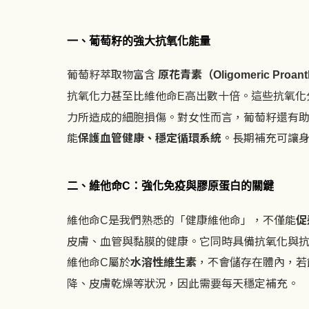
一、葡萄籽的強大抗氧化能量
葡萄籽萃取物富
含
原花青素（
Oligomeric Proan
抗氧化力甚至比維他命
高出數十倍。這些抗氧化
E
力所造成的細胞損傷。對女性而言，葡萄籽還有
能
保護血管健康、穩定循環系統
。長期補充可讓
二、維他命
：強化免疫與膠原蛋白的關鍵
C
維他命
是我們熟悉的「健康維他命」，不僅能
促
C
皮膚、血管與黏膜的健康。它同時具備抗氧化與
維他命
屬於
水溶性維生素
，不會儲存在體內，若
C
降、皮膚乾燥等狀況，因此需要每天穩定補充。