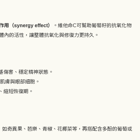
作用（
）
。維他命
可幫助葡萄籽的抗氧化物
synergy effect
C
體內的活性，讓整體抗氧化與修復力更持久。
基傷害、穩定精神狀態。
肌膚與眼部細胞。
、縮短恢復期。
，如奇異果、芭樂、青椒、花椰菜等，再搭配含多酚的葡萄或