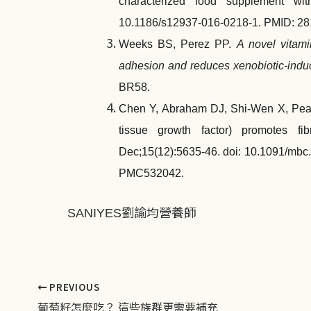
characterized food supplement wit
10.1186/s12937-016-0218-1. PMID: 
Weeks BS, Perez PP.
A novel vitami
adhesion and reduces xenobiotic-induc
BR58.
Chen Y, Abraham DJ, Shi-Wen X, Pea
tissue growth factor) promotes fi
Dec;15(12):5635-46. doi: 10.1091/mb
PMC532042.
劉諭均營養師
SANIYES
PREVIOUS
葡萄籽怎麼吃？ 這些族群更需要補充