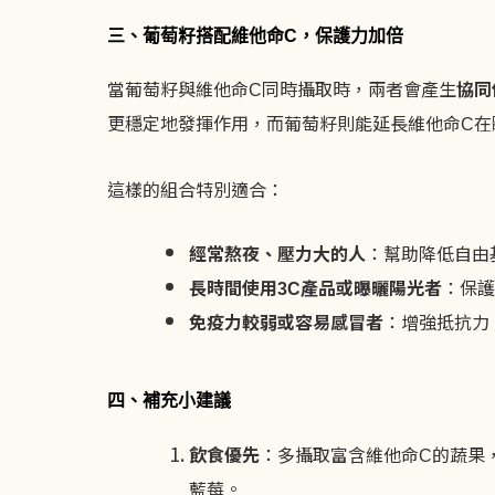
三、葡萄籽搭配維他命
，保護力加倍
C
當葡萄籽與維他命
同時攝取時，兩者會產生
協同
C
更穩定地發揮作用，而葡萄籽則能延長維他命
在
C
這樣的組合特別適合：
經常熬夜、壓力大的人
：幫助降低自由
長時間使用
產品或曝曬陽光者
：保護
3C
免疫力較弱或容易感冒者
：增強抵抗力
四、補充小建議
飲食優先
：多攝取富含維他命
的蔬果
C
藍莓。