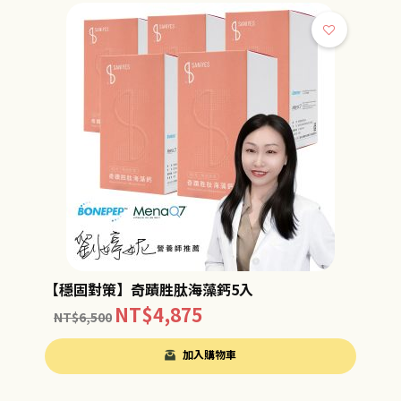
【穩固對策】奇蹟胜肽海藻鈣5入
NT$
4,875
NT$
6,500
加入購物車