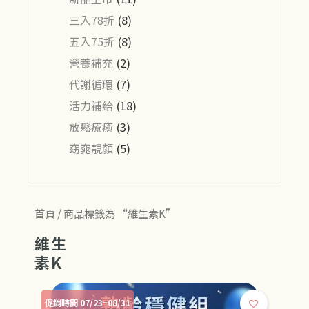
三入78折
(8)
五入75折
(8)
營養補充
(2)
代謝循環
(7)
活力補給
(18)
放鬆療癒
(3)
窈窕靚顏
(5)
首頁
/ 商品標籤為 “維生素K”
維生
素K
促銷時間 07/23~08/31