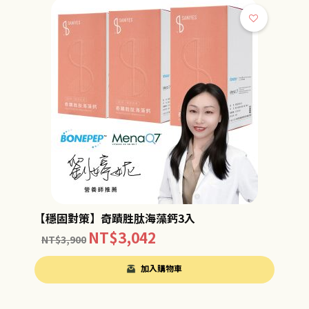
【穩固對策】奇蹟胜肽海藻鈣3入
NT$
3,042
NT$
3,900
加入購物車