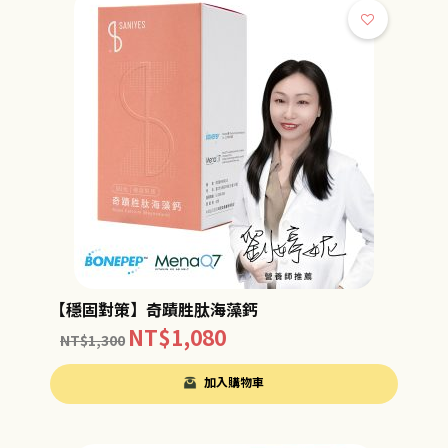
【穩固對策】奇蹟胜肽海藻鈣
NT$
1,080
NT$
1,300
加入購物車