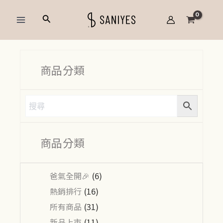
跳
Main
搜
至
Menu
尋
主
要
內
商品分類
容
商品分類
爸氣全開🎉
(6)
熱銷排行
(16)
所有商品
(31)
新品上市
(11)