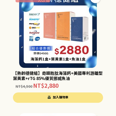
【熟齡穩健組】奇蹟胜肽海藻鈣+美國專利游離型
葉黃素+rTG 85%優質挪威魚油
NT$
2,880
NT$
4,500
加入購物車