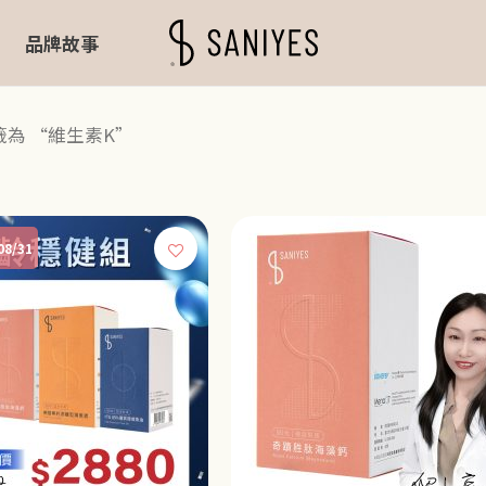
品牌故事
籤為 “維生素K”
8/31