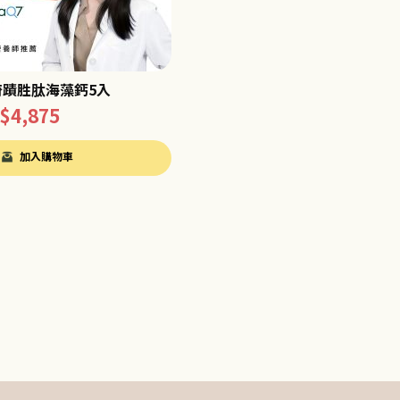
蹟胜肽海藻鈣5入
$
4,875
加入購物車