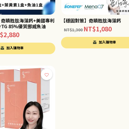
】奇蹟胜肽海藻鈣+美國專利
【穩固對策】奇蹟胜肽海藻鈣
TG 85%優質挪威魚油
NT$
1,080
NT$
1,300
$
2,880
加入購物車
加入購物車