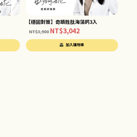
【穩固對策】奇蹟胜肽海藻鈣3入
NT$
3,042
NT$
3,900
加入購物車