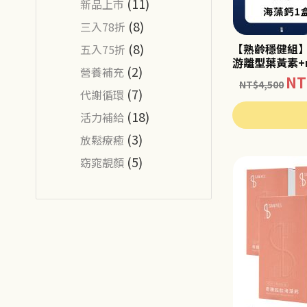
(11)
新品上市
(8)
三入78折
(8)
【熟齡穩健組
五入75折
游離型葉黃素+r
(2)
營養補充
NT
NT$
4,500
(7)
代謝循環
(18)
活力補給
(3)
放鬆療癒
(5)
窈窕靚顏