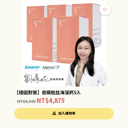
【穩固對策】奇蹟胜肽海藻鈣5入
NT$
4,875
NT$
6,500
加入購物車