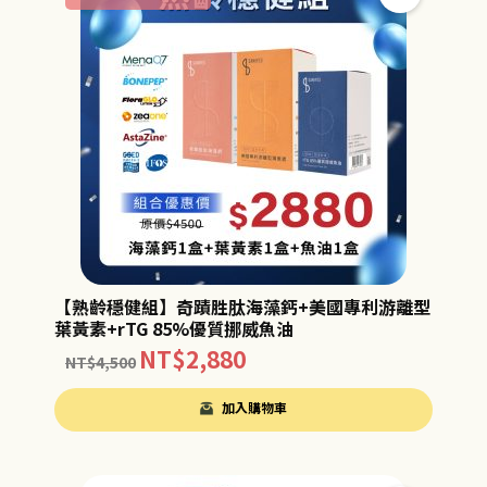
【熟齡穩健組】奇蹟胜肽海藻鈣+美國專利游離型
葉黃素+rTG 85%優質挪威魚油
NT$
2,880
NT$
4,500
加入購物車