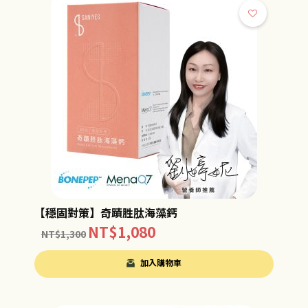
【穩固對策】奇蹟胜肽海藻鈣
NT$
1,080
NT$
1,300
加入購物車