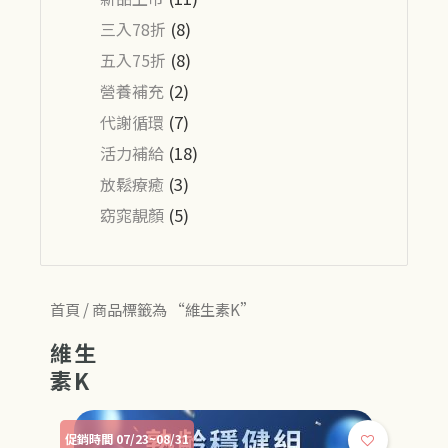
三入78折
(8)
五入75折
(8)
營養補充
(2)
代謝循環
(7)
活力補給
(18)
放鬆療癒
(3)
窈窕靚顏
(5)
首頁
/ 商品標籤為 “維生素K”
維生
素K
促銷時間 07/23~08/31