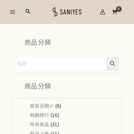
跳
Main
搜
至
Menu
尋
主
要
內
商品分類
容
商品分類
爸氣全開🎉
(6)
熱銷排行
(16)
所有商品
(31)
新品上市
(11)