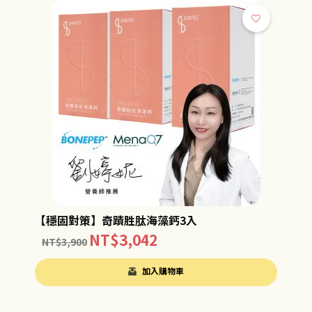
【穩固對策】奇蹟胜肽海藻鈣3入
NT$
3,042
NT$
3,900
加入購物車