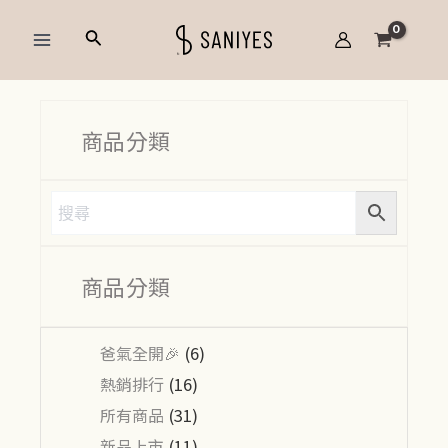
跳
Main
搜
至
Menu
尋
主
要
內
商品分類
容
商品分類
爸氣全開🎉
(6)
熱銷排行
(16)
所有商品
(31)
新品上市
(11)