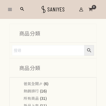
跳
Main
搜
至
Menu
尋
主
要
內
商品分類
容
商品分類
爸氣全開🎉
(6)
熱銷排行
(16)
所有商品
(31)
新品上市
(11)