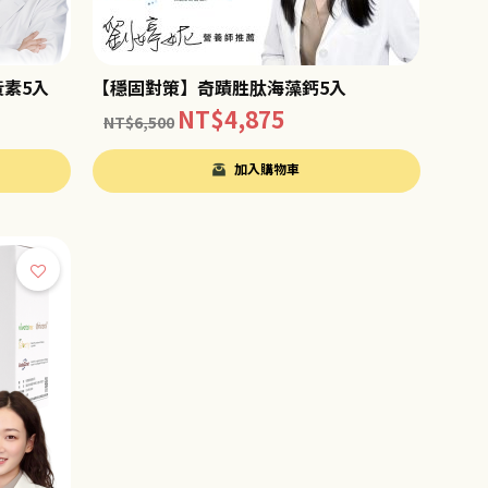
素5入
【穩固對策】奇蹟胜肽海藻鈣5入
NT$
4,875
NT$
6,500
加入購物車