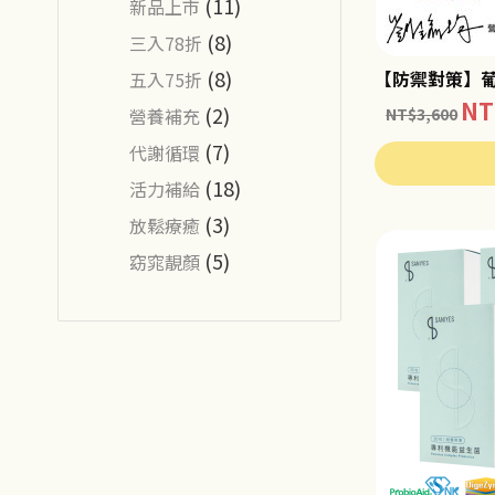
(11)
新品上市
(8)
三入78折
(8)
【防禦對策】葡
五入75折
NT
(2)
營養補充
NT$
3,600
(7)
代謝循環
(18)
活力補給
(3)
放鬆療癒
(5)
窈窕靚顏