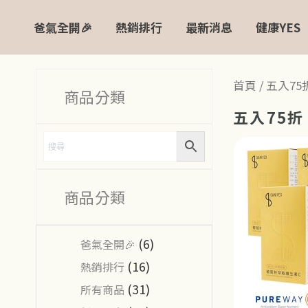
跳
爸氣全開🎉
熱銷排行
最新消息
健康YES
至
主
要
首頁
/ 五入75
內
商品分類
容
五入75折
商品分類
(6)
爸氣全開🎉
(16)
熱銷排行
(31)
所有商品