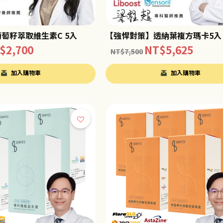
萄籽萃取維生素C 5入
【強悍對策】透納葉複方瑪卡5入
$
2,700
NT$
5,625
NT$
7,500
加入購物車
加入購物車