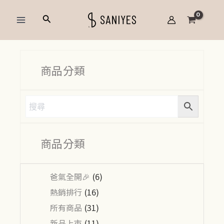
跳
Main
搜
至
Menu
尋
主
要
內
商品分類
容
商品分類
爸氣全開🎉
(6)
熱銷排行
(16)
所有商品
(31)
新品上市
(11)