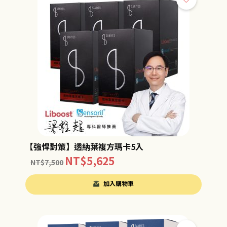
【強悍對策】透納葉複方瑪卡5入
NT$
5,625
NT$
7,500
加入購物車