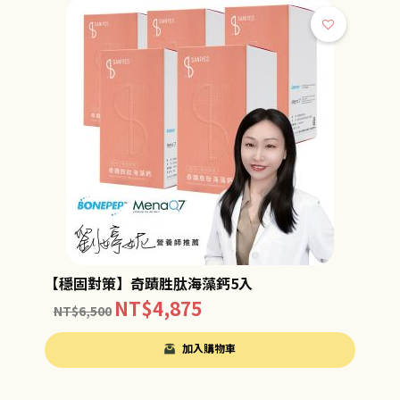
【穩固對策】奇蹟胜肽海藻鈣5入
NT$
4,875
NT$
6,500
加入購物車