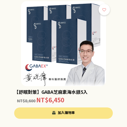
【舒眠對策】GABA芝麻素海水鎂5入
NT$
6,450
NT$
8,600
加入購物車