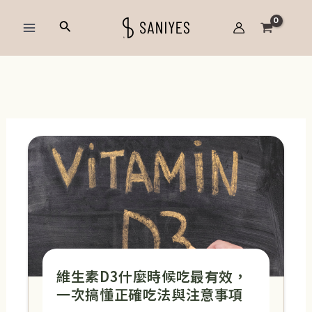
跳
Main
搜
至
Menu
尋
主
要
內
頁
頁
頁
頁
頁
容
面
面
面
面
面
維生素D3什麼時候吃最有效，
一次搞懂正確吃法與注意事項