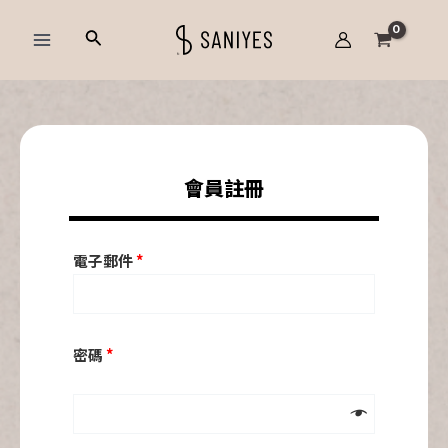
跳
Main
搜
至
Menu
尋
主
要
內
容
會員註冊
電子郵件
*
密碼
*
