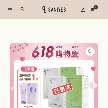
跳
Main
搜
至
Menu
尋
主
要
內
容