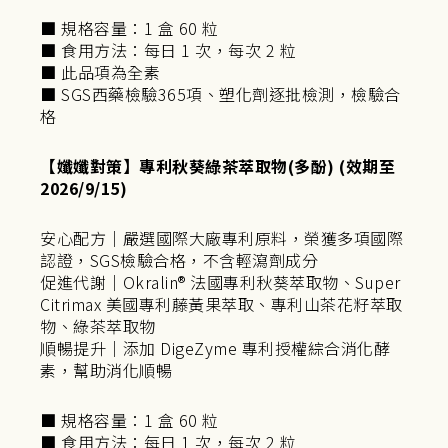
■ 規格容量：1 盒 60 粒
■ 食用方法：每日 1 次，每次 2 粒
■ 此品項為全素
■ SGS西藥檢驗365項、塑化劑逐批檢測，檢驗合
格
【孅孅對策】專利秋葵綠茶萃取物(多酚) (效期至
2026/9/15)
安心配方｜嚴選國際大廠專利原料，榮獲多項國際
認證，SGS檢驗合格，不含輕瀉劑成分
促進代謝｜Okralin® 法國專利秋葵萃取物、Super
Citrimax 美國專利藤黃果萃取、專利山茶花籽萃取
物、綠茶萃取物
順暢提升｜添加 DigeZyme 專利授權綜合消化酵
素，幫助消化順暢
■ 規格容量：1 盒 60 粒
■ 食用方法：每日 1 次，每次 2 粒