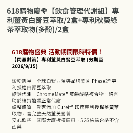
618購物慶🌹【飲食管理代謝組】專
利薑黃白腎豆萃取/2盒+專利秋葵綠
茶萃取物(多酚)/2盒
618購物盛典
活動期間限時特價
！
【閃澱對策】專利薑黃白腎豆萃取 (效期至
2026/9/15)
澱粉剋星｜全球白腎豆領導品牌美國 Phase2® 專
利授權白腎豆萃取
醣類代謝｜ChromeMate® 菸鹼酸鉻複合物，鉻有
助於維持醣類正常代謝
調整體質｜獨家添加 Cureit® 印度專利授權薑黃萃
取物，含完整天然薑黃營養
安心飲控｜國際大廠授權原料，SGS檢驗合格不含
西藥