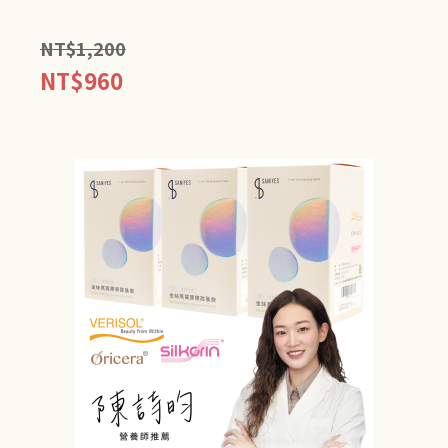
NT$
1,200
NT$
960