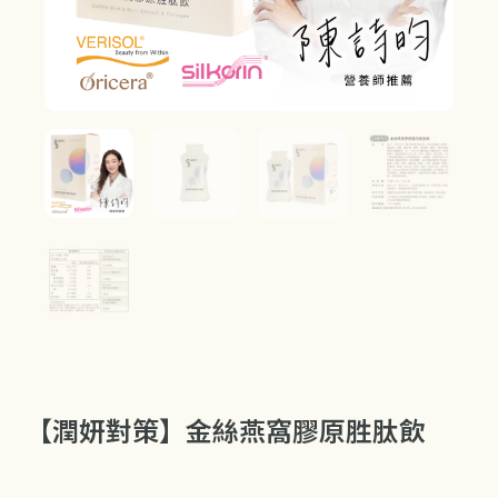
【潤妍對策】金絲燕窩膠原胜肽飲