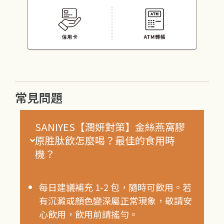
常見問題
SANIYES【潤妍對策】金絲燕窩膠
原胜肽飲怎麼喝？最佳的食用時
機？
每日建議補充 1-2 包，隨時可飲用。若
有沉澱或顏色變深屬正常現象，敬請安
心飲用，飲用前請搖勻。