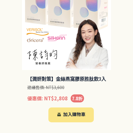
【潤妍對策】金絲燕窩膠原胜肽飲3入
建議售價:
NT$
3,600
優惠價:
NT$
2,808
7.8折
加入購物車