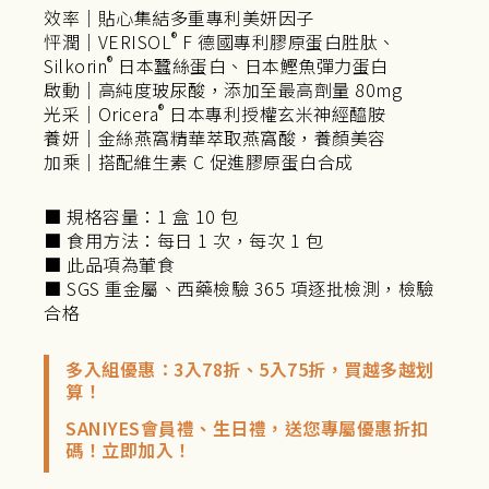
效率｜貼心集結多重專利美妍因子
®
怦潤｜VERISOL
F 德國專利膠原蛋白胜肽、
®
Silkorin
日本蠶絲蛋白、日本鰹魚彈力蛋白
啟動｜高純度玻尿酸，添加至最高劑量 80mg
®
光采｜Oricera
日本專利授權玄米神經醯胺
養妍｜金絲燕窩精華萃取燕窩酸，養顏美容
加乘｜搭配維生素 C 促進膠原蛋白合成
■ 規格容量：1 盒 10 包
■ 食用方法：每日 1 次，每次 1 包
■ 此品項為葷食
■ SGS 重金屬、西藥檢驗 365 項逐批檢測，檢驗
合格
多入組優惠：3入78折、5入75折，買越多越划
算！
SANIYES會員禮、生日禮，送您專屬優惠折扣
碼！立即加入！