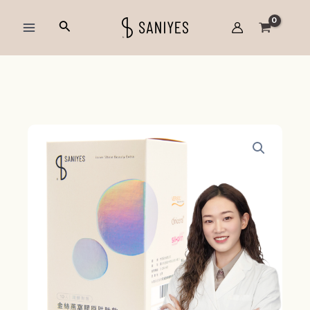
跳
Main
搜
至
Menu
尋
主
要
內
容