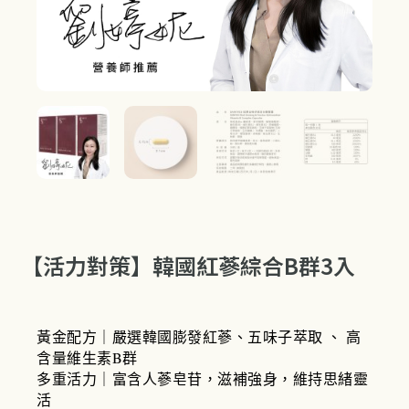
【活力對策】韓國紅蔘綜合B群3入
黃金配方｜嚴選韓國膨發紅蔘、五味子萃取 、 高
含量維生素B群
多重活力｜富含人蔘皂苷，滋補強身，維持思緒靈
活