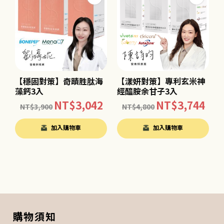
【穩固對策】奇蹟胜肽海
【漾妍對策】專利玄米神
藻鈣3入
經醯胺余甘子3入
NT$
3,042
NT$
3,744
NT$
3,900
NT$
4,800
加入購物車
加入購物車
購物須知