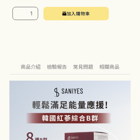
【活
力
加入購物車
對
策】
韓
國
紅
蔘
綜
合
B
商品介紹
檢驗報告
常見問題
相關商品
群
3
入
數
量