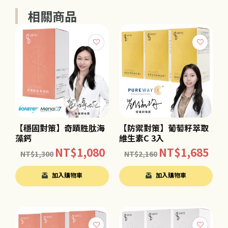
相關商品
【穩固對策】奇蹟胜肽海
【防禦對策】葡萄籽萃取
藻鈣
維生素C 3入
NT$
1,080
NT$
1,685
NT$
1,300
NT$
2,160
加入購物車
加入購物車