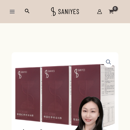
跳
Main
搜
至
Menu
尋
主
要
內
容