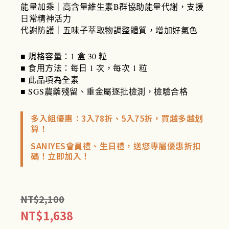
能量加乘｜高含量維生素B群協助能量代謝，支援
日常精神活力
代謝防護｜五味子萃取物調整體質，增加好氣色
■ 規格容量：1 盒 30 粒
■ 食用方法：每日 1 次，每次 1 粒
■ 此品項為全素
■ SGS農藥殘留、重金屬逐批檢測，檢驗合格
多入組優惠：3入78折、5入75折，買越多越划
算！
SANIYES會員禮、生日禮，送您專屬優惠折扣
碼！立即加入！
NT$
2,100
NT$
1,638