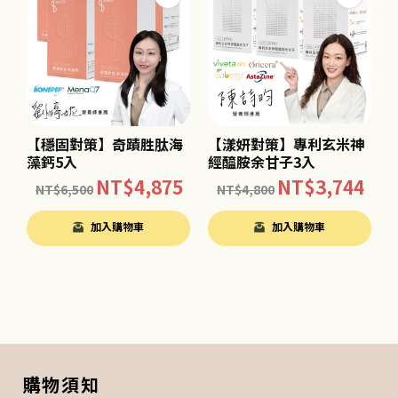
【穩固對策】奇蹟胜肽海
【漾妍對策】專利玄米神
藻鈣5入
經醯胺余甘子3入
NT$
4,875
NT$
3,744
NT$
6,500
NT$
4,800
加入購物車
加入購物車
購物須知