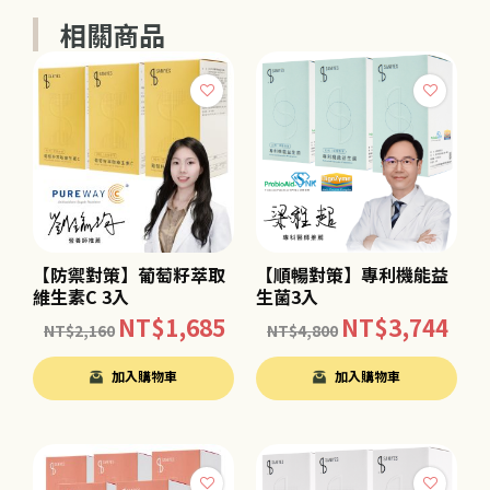
相關商品
【防禦對策】葡萄籽萃取
【順暢對策】專利機能益
維生素C 3入
生菌3入
NT$
1,685
NT$
3,744
NT$
2,160
NT$
4,800
加入購物車
加入購物車