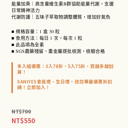
能量加乘｜高含量維生素B群協助能量代謝，支援
日常精神活力
代謝防護｜五味子萃取物調整體質，增加好氣色
■ 規格容量：1 盒 30 粒
■ 食用方法：每日 1 次，每次 1 粒
■ 此品項為全素
■ SGS農藥殘留、重金屬逐批檢測，檢驗合格
多入組優惠：3入78折、5入75折，買越多越划
算！
SANIYES會員禮、生日禮，送您專屬優惠折扣
碼！立即加入！
NT$
700
NT$
550