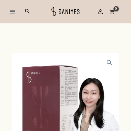
跳
Main
搜
至
Menu
尋
主
要
內
容