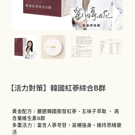
【活力對策】韓國紅蔘綜合B群
黃金配方｜嚴選韓國膨發紅蔘、五味子萃取 、 高
含量維生素B群
多重活力｜富含人蔘皂苷，滋補強身，維持思緒靈
活