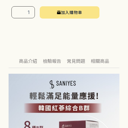
【活
力
加入購物車
對
策】
韓
國
紅
蔘
綜
合
B
商品介紹
檢驗報告
常見問題
相關商品
群
數
量