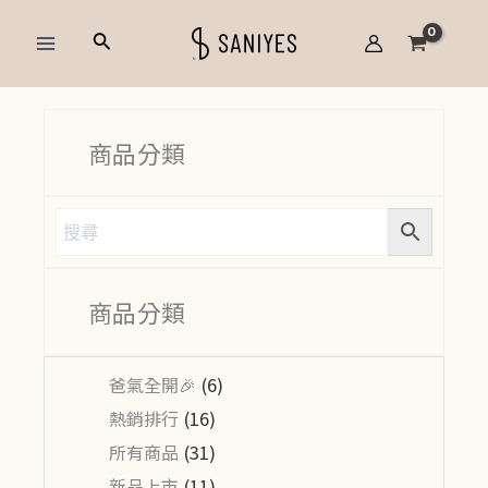
跳
Main
搜
至
Menu
尋
主
要
內
商品分類
容
商品分類
爸氣全開🎉
(6)
熱銷排行
(16)
所有商品
(31)
新品上市
(11)