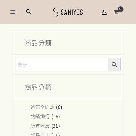
跳
Main
搜
至
Menu
尋
主
要
內
商品分類
容
商品分類
爸氣全開🎉
(6)
熱銷排行
(16)
所有商品
(31)
新品上市
(11)