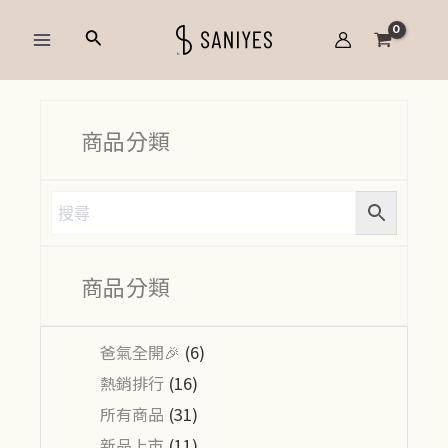
跳
Main
搜
至
Menu
尋
主
要
內
商品分類
容
商品分類
爸氣全開🎉
(6)
熱銷排行
(16)
所有商品
(31)
新品上市
(11)