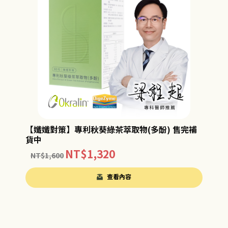
【孅孅對策】專利秋葵綠茶萃取物(多酚) 售完補
貨中
NT$
1,320
NT$
1,600
查看內容