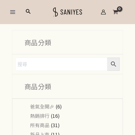
跳
Main
搜
至
Menu
尋
主
要
內
商品分類
容
商品分類
爸氣全開🎉
(6)
熱銷排行
(16)
所有商品
(31)
新品上市
(11)