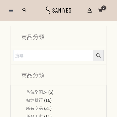
跳
Main
搜
至
Menu
尋
主
要
內
商品分類
容
商品分類
爸氣全開🎉
(6)
熱銷排行
(16)
所有商品
(31)
新品上市
(11)