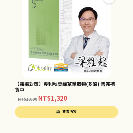
【孅孅對策】專利秋葵綠茶萃取物(多酚) 售完補
貨中
NT$
1,320
NT$
1,600
查看內容