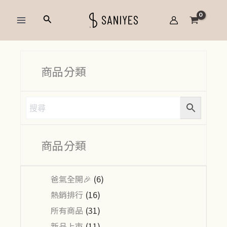
跳
Main
搜
至
Menu
尋
主
要
內
商品分類
容
商品分類
爸氣全開🎉
(6)
熱銷排行
(16)
所有商品
(31)
新品上市
(11)