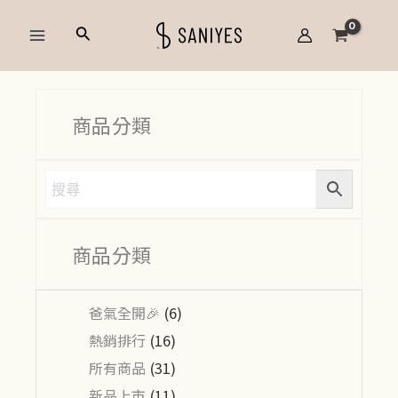
跳
Main
搜
至
Menu
尋
主
要
內
商品分類
容
商品分類
爸氣全開🎉
(6)
熱銷排行
(16)
所有商品
(31)
新品上市
(11)