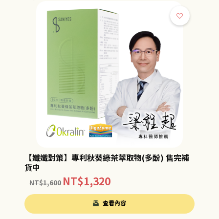
【孅孅對策】專利秋葵綠茶萃取物(多酚) 售完補
貨中
NT$
1,320
NT$
1,600
查看內容