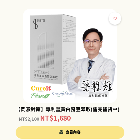
【閃澱對策】專利薑黃白腎豆萃取(售完補貨中)
NT$
1,680
NT$
2,100
查看內容