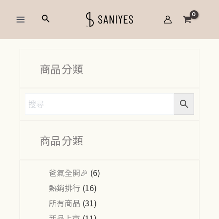
跳
Main
搜
至
Menu
尋
主
要
內
商品分類
容
商品分類
爸氣全開🎉
(6)
熱銷排行
(16)
所有商品
(31)
新品上市
(11)