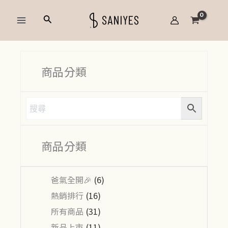
跳
Main
搜
至
Menu
尋
主
要
內
商品分類
容
商品分類
爸氣全開🎉
(6)
熱銷排行
(16)
所有商品
(31)
新品上市
(11)