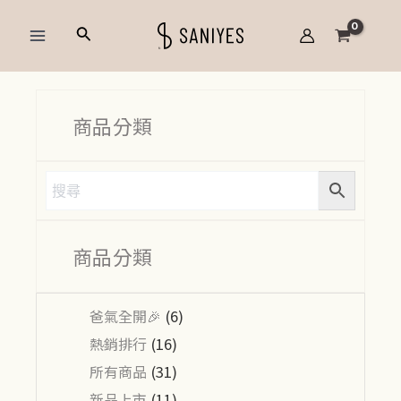
跳
Main
搜
至
Menu
尋
主
要
內
商品分類
容
商品分類
爸氣全開🎉
(6)
熱銷排行
(16)
所有商品
(31)
新品上市
(11)