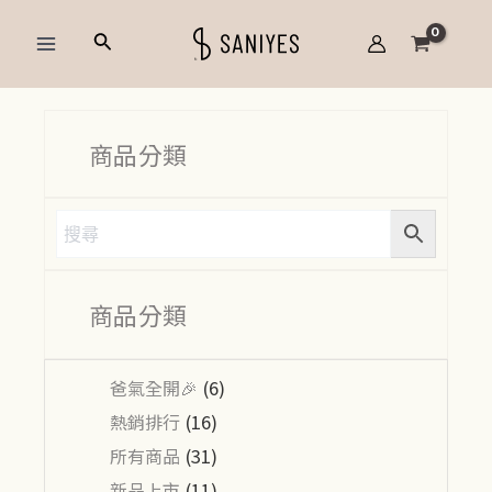
跳
Main
搜
至
Menu
尋
主
要
內
商品分類
容
商品分類
爸氣全開🎉
(6)
熱銷排行
(16)
所有商品
(31)
新品上市
(11)