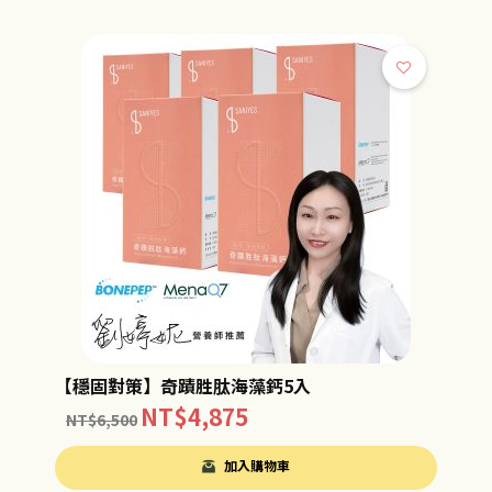
【穩固對策】奇蹟胜肽海藻鈣5入
NT$
4,875
NT$
6,500
加入購物車