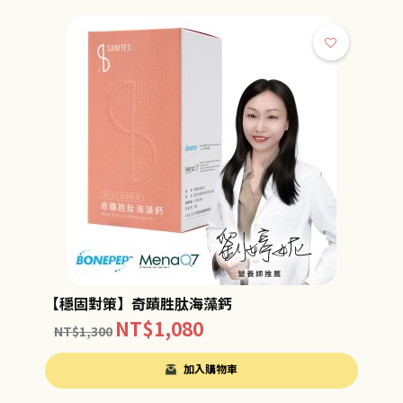
【穩固對策】奇蹟胜肽海藻鈣
NT$
1,080
NT$
1,300
加入購物車