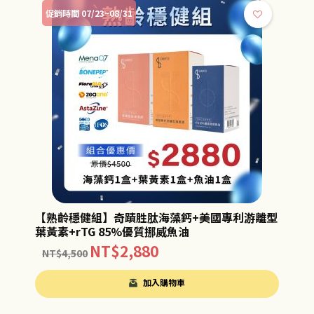
促銷時間 07/23~08/31
【熟齡穩健組】奇蹟胜肽海藻鈣+美國專利游離型
葉黃素+rTG 85%優質挪威魚油
NT$
2,880
NT$
4,500
加入購物車