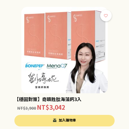
【穩固對策】奇蹟胜肽海藻鈣3入
NT$
3,042
NT$
3,900
加入購物車