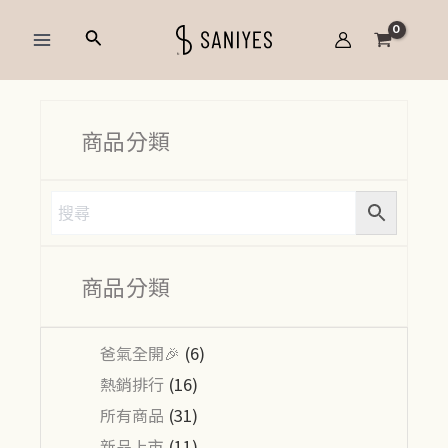
跳
Main
搜
至
Menu
尋
主
要
內
商品分類
容
商品分類
爸氣全開🎉
(6)
熱銷排行
(16)
所有商品
(31)
新品上市
(11)