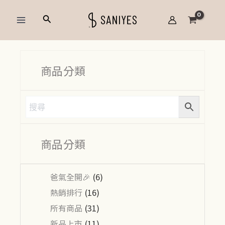
跳
Main
搜
至
Menu
尋
主
要
內
商品分類
容
商品分類
爸氣全開🎉
(6)
熱銷排行
(16)
所有商品
(31)
新品上市
(11)