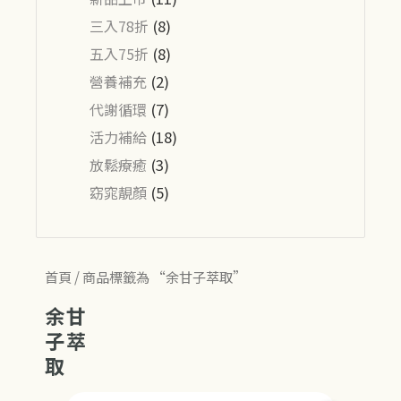
三入78折
(8)
五入75折
(8)
營養補充
(2)
代謝循環
(7)
活力補給
(18)
放鬆療癒
(3)
窈窕靚顏
(5)
首頁
/ 商品標籤為 “余甘子萃取”
余甘
子萃
取