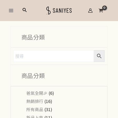
跳
Main
搜
至
Menu
尋
主
要
內
商品分類
容
商品分類
爸氣全開🎉
(6)
熱銷排行
(16)
所有商品
(31)
新品上市
(11)