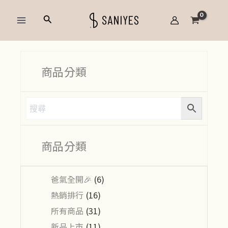
跳
Main
搜
至
Menu
尋
主
要
內
商品分類
容
商品分類
爸氣全開🎉
(6)
熱銷排行
(16)
所有商品
(31)
新品上市
(11)