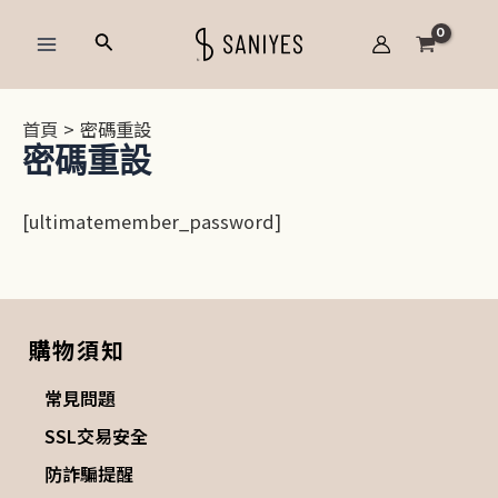
跳
Main
搜
至
Menu
尋
主
要
首頁
密碼重設
內
密碼重設
容
[ultimatemember_password]
購物須知
常見問題
SSL交易安全
防詐騙提醒