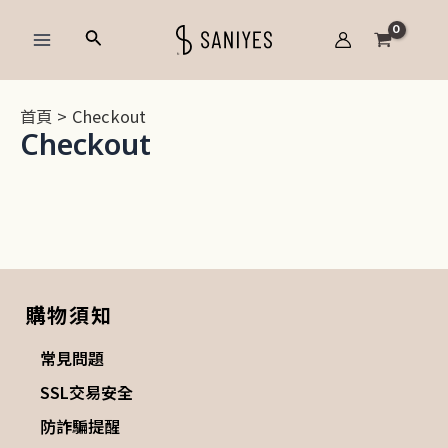
跳
Main
搜
至
Menu
尋
主
要
首頁
Checkout
內
Checkout
容
購物須知
常見問題
SSL交易安全
防詐騙提醒